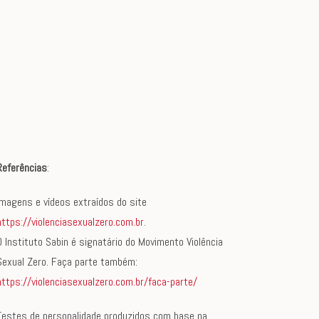
Referências
:
Imagens e vídeos extraídos do site
https://violenciasexualzero.com.br
.
O Instituto Sabin é signatário do Movimento Violência
Sexual Zero. Faça parte também:
https://violenciasexualzero.com.br/faca-parte/
Testes de personalidade produzidos com base na