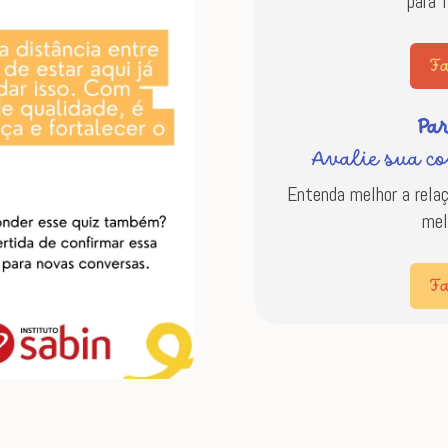
para 
Fa
Pa
Avalie sua c
Entenda melhor a rela
mel
Fa