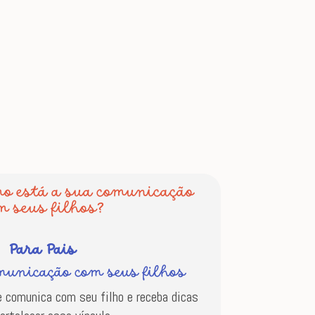
mo está a sua comunicação
m seus filhos?
Para Pais
municação com seus filhos
 comunica com seu filho e receba dicas