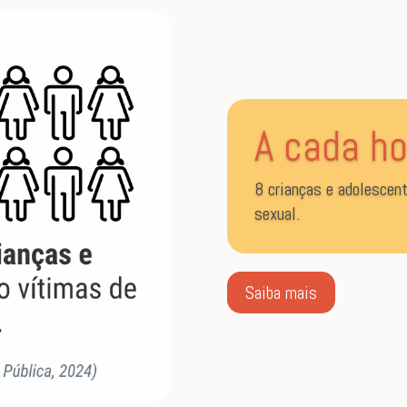
A cada ho
8 crianças e adolescen
sexual.
Saiba mais