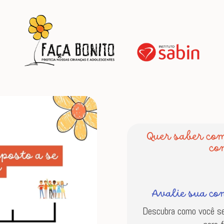
Quer saber co
co
Avalie sua co
Descubra como você se